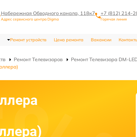
Набережная Обводного канала, 118к7
+7 (812) 214-2
Адрес сервисного центра Digma
Горячая линия
Ремонт устройств
Цена ремонта
Вакансии
Контакт
ств
Ремонт Телевизоров
Ремонт Телевизора DM-L
оллера)
ллера
ллера)