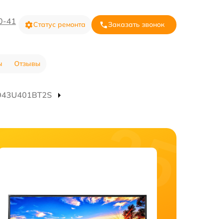
0-41
Статус ремонта
Заказать звонок
ы
Отзывы
ED43U401BT2S