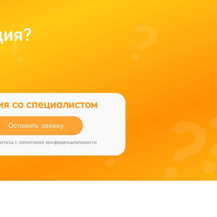
ция?
ия со специалистом
Оставить заявку
аетесь c
политикой конфиденциальности