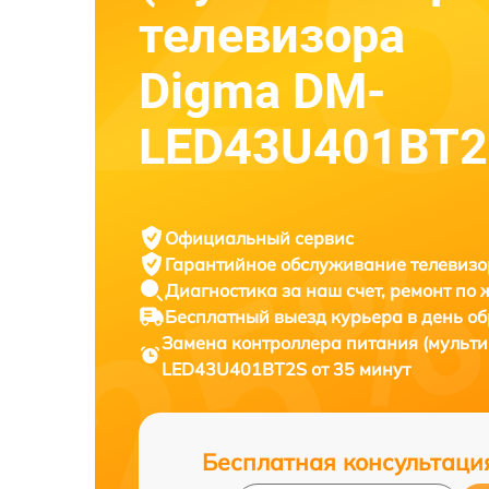
телевизора
Digma DM-
LED43U401BT
Официальный сервис
Гарантийное обслуживание
телевизо
Диагностика за наш счет,
ремонт по
Бесплатный выезд курьера
в день о
Замена контроллера питания (мульти
LED43U401BT2S от 35 минут
Бесплатная консультаци