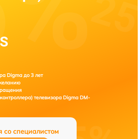
2S
ра Digma до 3 лет
 желанию
бращения
контроллера) телевизора
Digma DM-
я со специалистом