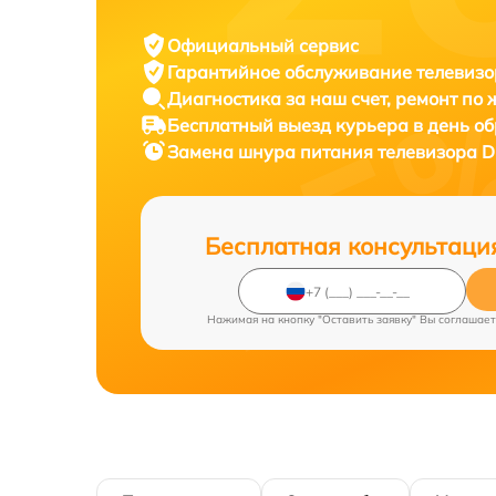
Официальный сервис
Гарантийное обслуживание
телевизо
Диагностика за наш счет,
ремонт по
Бесплатный выезд курьера
в день о
Замена шнура питания телевизора
D
Бесплатная консультаци
Нажимая на кнопку "Оставить заявку" Вы соглашает