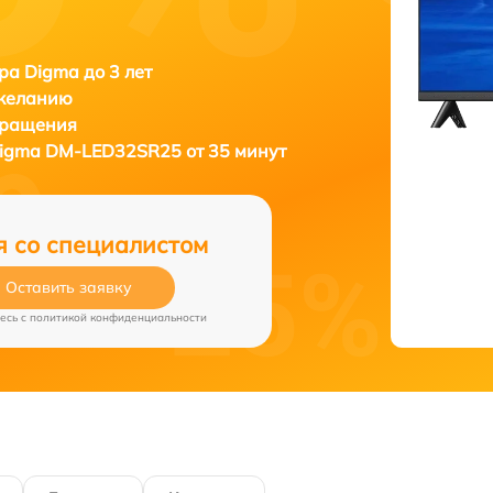
ра Digma до 3 лет
 желанию
бращения
igma DM-LED32SR25 от 35 минут
я со специалистом
Оставить заявку
есь c
политикой конфиденциальности