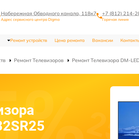
Набережная Обводного канала, 118к7
+7 (812) 214-2
Адрес сервисного центра Digma
Горячая линия
Ремонт устройств
Цена ремонта
Вакансии
Контакт
ств
Ремонт Телевизоров
Ремонт Телевизора DM-LE
изора
32SR25