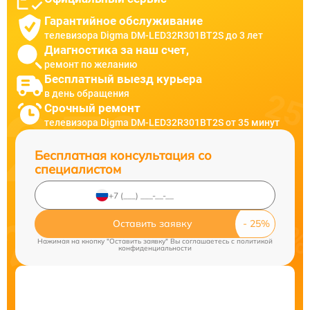
Гарантийное обслуживание
телевизора Digma DM-LED32R301BT2S до 3 лет
Диагностика за наш счет,
ремонт по желанию
Бесплатный выезд курьера
в день обращения
Срочный ремонт
телевизора Digma DM-LED32R301BT2S от 35 минут
Бесплатная консультация со
специалистом
Оставить заявку
Нажимая на кнопку "Оставить заявку" Вы соглашаетесь c
политикой
конфиденциальности