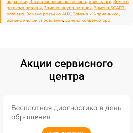
подсветки
,
Восстановление после попадания влаги
,
Замена
разъема питания
,
Замена шнура питания
,
Замена SCART-
разъема
,
Замена разъема AUX
,
Замена ИК-приемника
,
Замена кнопок управления
,
Замена конденсатора
.
Акции сервисного
центра
Бесплатная диагностика в день
обращения