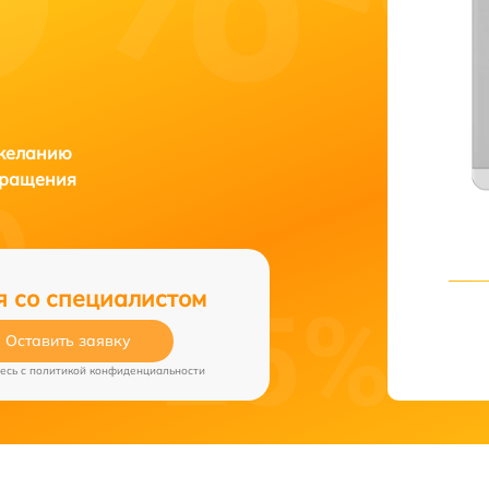
 желанию
бращения
я со специалистом
Оставить заявку
есь c
политикой конфиденциальности