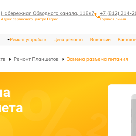
Набережная Обводного канала, 118к7
+7 (812) 214-2
Адрес сервисного центра Digma
Горячая линия
Ремонт устройств
Цена ремонта
Вакансии
Контакт
ств
Ремонт Планшетов
Замена разъема питания
ма
шета