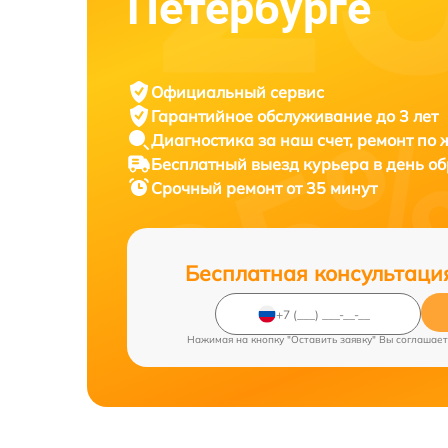
Петербурге
Официальный сервис
Гарантийное обслуживание
до 3 лет
Диагностика за наш счет,
ремонт по
Бесплатный выезд курьера
в день о
Срочный ремонт
от 35 минут
Бесплатная консультаци
Нажимая на кнопку "Оставить заявку" Вы соглашает