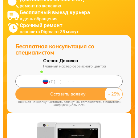
ремонт по желанию
Бесплатный выезд курьера
в день обращения
Срочный ремонт
планшета Digma от 35 минут
Бесплатная консультация со
специалистом
Степан Данилов
Главный мастер сервисного центра
Оставить заявку
Нажимая на кнопку "Оставить заявку" Вы соглашаетесь c
политикой
конфиденциальности