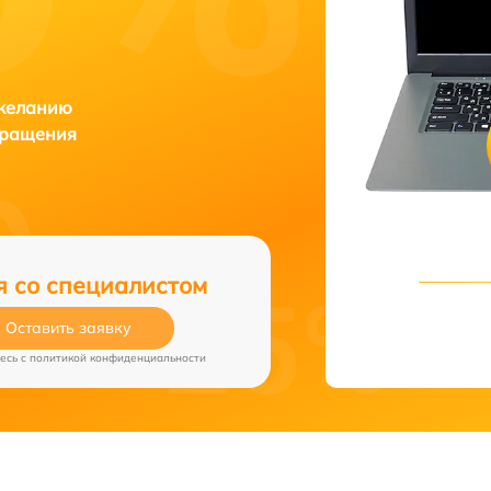
 желанию
бращения
я со специалистом
Оставить заявку
есь c
политикой конфиденциальности