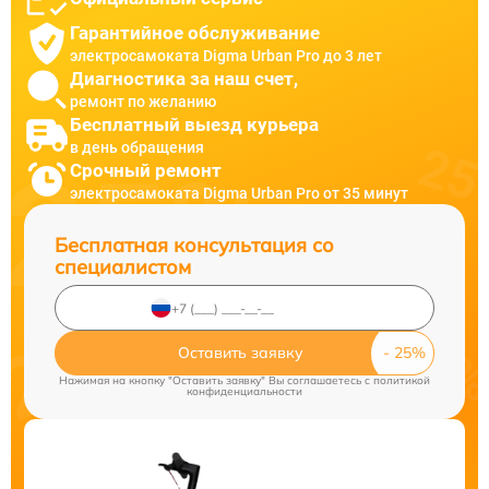
Гарантийное обслуживание
электросамоката Digma Urban Pro до 3 лет
Диагностика за наш счет,
ремонт по желанию
Бесплатный выезд курьера
в день обращения
Срочный ремонт
электросамоката Digma Urban Pro от 35 минут
Бесплатная консультация со
специалистом
Оставить заявку
Нажимая на кнопку "Оставить заявку" Вы соглашаетесь c
политикой
конфиденциальности