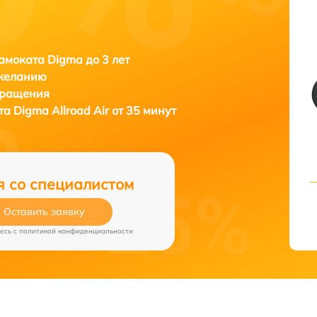
амоката Digma до 3 лет
 желанию
бращения
ата
Digma Allroad Air от 35 минут
я со специалистом
Оставить заявку
есь c
политикой конфиденциальности