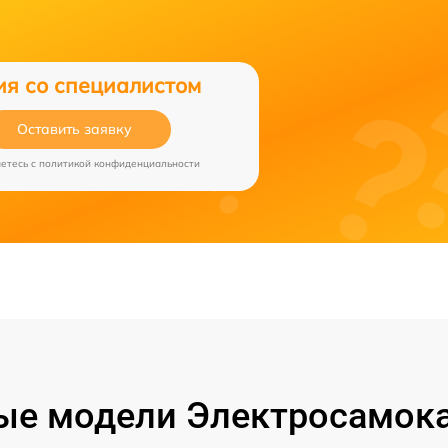
ия со специалистом
Оставить заявку
аетесь c
политикой конфиденциальности
ые модели Электросамока