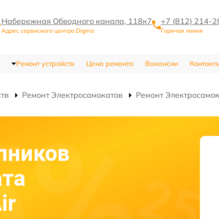
Набережная Обводного канала, 118к7
+7 (812) 214-2
Адрес сервисного центра Digma
Горячая линия
Ремонт устройств
Цена ремонта
Вакансии
Контакт
ств
Ремонт Электросамокатов
Ремонт Электросамока
пников
ата
ir