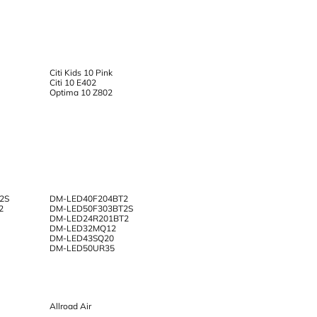
Citi Kids 10 Pink
Citi 10 E402
Optima 10 Z802
2S
DM-LED40F204BT2
2
DM-LED50F303BT2S
DM-LED24R201BT2
DM-LED32MQ12
DM-LED43SQ20
DM-LED50UR35
Allroad Air