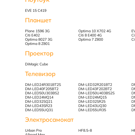
EVE 15 C419
Планшет
Plane 1596 3G
Optima 10 X702 4G
E
Citi E402
Citi 8 E400 4G
Ci
Optima 8027 3G
Optima 7 Z800
Ci
Optima 8 Z801
Проектор
DiMagic Cube
Телевизор
DM-LED24R301BT2S
DM-LED32R201BT2
D
DM-LED40F205BT2
DM-LED43F202BT2
D
DM-LED50U303BS2
DM-LED50U403BS2S
D
DM-LED24MQ14
DM-LED24MQ15
D
DM-LED32SQ21
DM-LED32SR25
D
DM-LED43SR23
DM-LED43UQ30
D
DM-LED55UQ31
DM-LED55UR35
D
Электросамокат
Urban Pro
HF8.5-8
H
Allroad Max