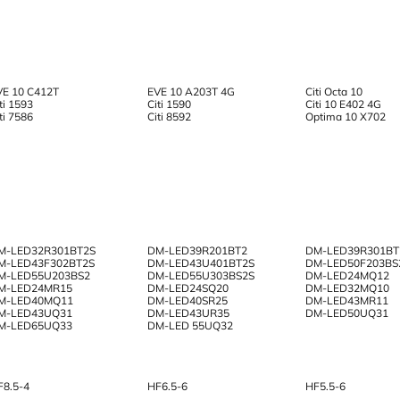
VE 10 C412T
EVE 10 A203T 4G
Citi Octa 10
ti 1593
Citi 1590
Citi 10 E402 4G
ti 7586
Citi 8592
Optima 10 X702
M-LED32R301BT2S
DM-LED39R201BT2
DM-LED39R301BT
M-LED43F302BT2S
DM-LED43U401BT2S
DM-LED50F203BS
M-LED55U203BS2
DM-LED55U303BS2S
DM-LED24MQ12
M-LED24MR15
DM-LED24SQ20
DM-LED32MQ10
M-LED40MQ11
DM-LED40SR25
DM-LED43MR11
M-LED43UQ31
DM-LED43UR35
DM-LED50UQ31
M-LED65UQ33
DM-LED 55UQ32
F8.5-4
HF6.5-6
HF5.5-6